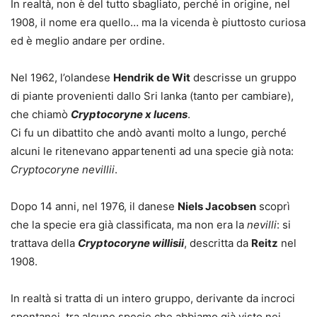
In realtà, non è del tutto sbagliato, perché in origine, nel
1908, il nome era quello… ma la vicenda è piuttosto curiosa
ed è meglio andare per ordine.
Nel 1962, l’olandese
Hendrik de Wit
descrisse un gruppo
di piante provenienti dallo Sri lanka (tanto per cambiare),
che chiamò
Cryptocoryne x lucens
.
Ci fu un dibattito che andò avanti molto a lungo, perché
alcuni le ritenevano appartenenti ad una specie già nota:
Cryptocoryne nevillii
.
Dopo 14 anni, nel 1976, il danese
Niels Jacobsen
scoprì
che la specie era già classificata, ma non era la
nevilli
: si
trattava della
Cryptocoryne willisii
, descritta da
Reitz
nel
1908.
In realtà si tratta di un intero gruppo, derivante da incroci
spontanei, tra alcune specie che abbiamo già visto nei