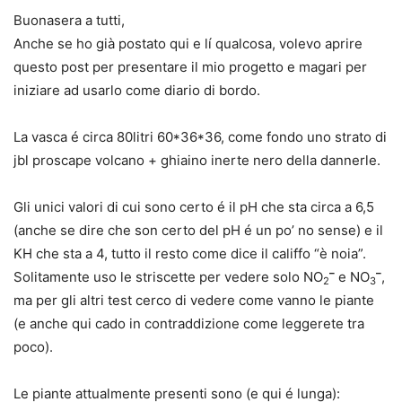
Buonasera a tutti,
Anche se ho già postato qui e lí qualcosa, volevo aprire
questo post per presentare il mio progetto e magari per
iniziare ad usarlo come diario di bordo.
La vasca é circa 80litri 60*36*36, come fondo uno strato di
jbl proscape volcano + ghiaino inerte nero della dannerle.
Gli unici valori di cui sono certo é il pH che sta circa a 6,5
(anche se dire che son certo del pH é un po’ no sense) e il
KH che sta a 4, tutto il resto come dice il califfo “è noia”.
–
–
Solitamente uso le striscette per vedere solo NO
e NO
,
2
3
ma per gli altri test cerco di vedere come vanno le piante
(e anche qui cado in contraddizione come leggerete tra
poco).
Le piante attualmente presenti sono (e qui é lunga):