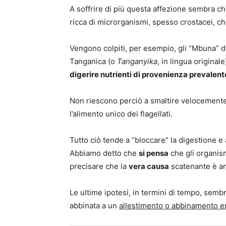
A soffrire di più questa affezione sembra che
ricca di microrganismi, spesso crostacei, ch
Vengono colpiti, per esempio, gli “Mbuna” de
Tanganica (o
Tanganyika
, in lingua original
digerire nutrienti di provenienza prevale
Non riescono perciò a smaltire velocemente
l’alimento unico dei flagellati.
Tutto ciò tende a “bloccare” la digestione e 
Abbiamo detto che
si pensa
che gli organis
precisare che la
vera causa
scatenante è an
Le ultime ipotesi, in termini di tempo, semb
abbinata a un
allestimento o abbinamento e