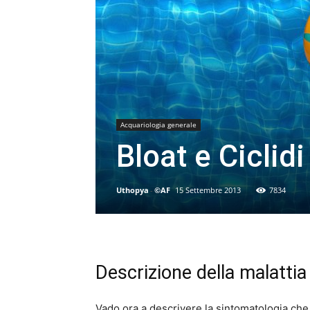
Acquariologia generale
Bloat e Ciclidi
Uthopya
-
©AF
15 Settembre 2013
7834
Descrizione della malattia
Vado ora a descrivere la sintomatologia ch