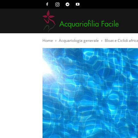
Acquari
Home
Acquariologia generale
Bloat e Ciclidi afric
Facile