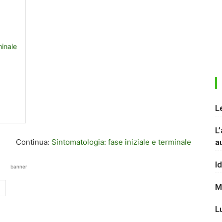
minale
L
L
Continua:
Sintomatologia: fase iniziale e terminale
a
I
banner
M
L