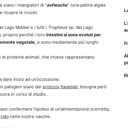
 siano i mangiatori di “
aufwuchs
” (una patina algale
L
e ricopre le rocce).
L
l Lago Malawi e i tutti i
Tropheus
sp. del Lago
a
e), proprio perché i loro
intestini si sono evoluti per
ntemente vegetale,
e sono mediamente più lunghi.
Ic
A
 le proteine animali, che invece rappresentano
p
R
a dare inizio ad un’occlusione.
mi patogeni siano dei
protozoi flagellati
, bisogna però
cora in corso di studio.
rano confermare l’ipotesi di un’alimentazione scorretta,
rrato
nelle nostre vasche.