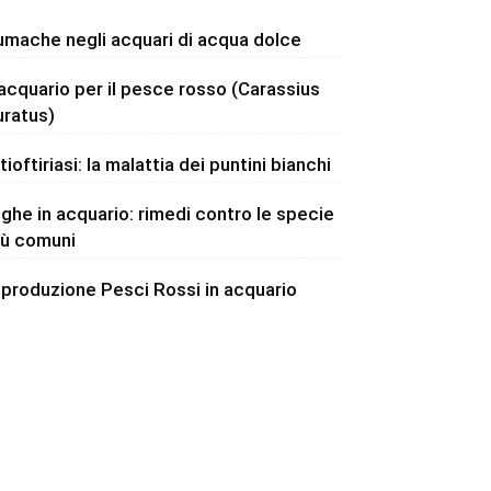
umache negli acquari di acqua dolce
’acquario per il pesce rosso (Carassius
uratus)
tioftiriasi: la malattia dei puntini bianchi
lghe in acquario: rimedi contro le specie
iù comuni
iproduzione Pesci Rossi in acquario