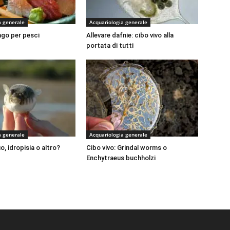
a generale
Acquariologia generale
ngo per pesci
Allevare dafnie: cibo vivo alla
portata di tutti
a generale
Acquariologia generale
, idropisia o altro?
Cibo vivo: Grindal worms o
Enchytraeus buchholzi