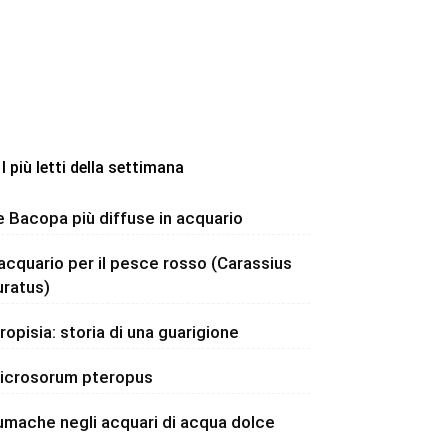
I più letti della settimana
e Bacopa più diffuse in acquario
’acquario per il pesce rosso (Carassius
uratus)
dropisia: storia di una guarigione
icrosorum pteropus
umache negli acquari di acqua dolce