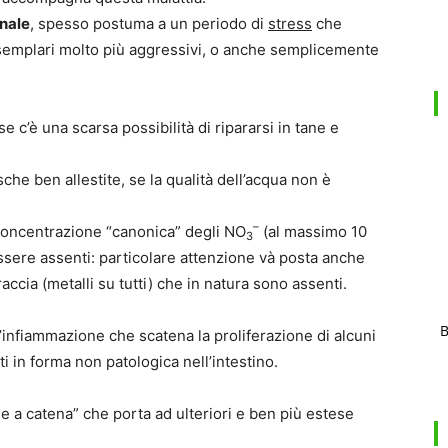
inale
, spesso postuma a un periodo di
stress
che
 esemplari molto più aggressivi, o anche semplicemente
se c’è una scarsa possibilità di ripararsi in tane e
sche ben allestite, se la qualità dell’acqua non è
–
 concentrazione “canonica” degli NO
(al massimo 10
3
ssere assenti: particolare attenzione và posta anche
accia (metalli su tutti) che in natura sono assenti.
B
infiammazione che scatena la proliferazione di alcuni
nti in forma non patologica nell’intestino.
 a catena” che porta ad ulteriori e ben più estese