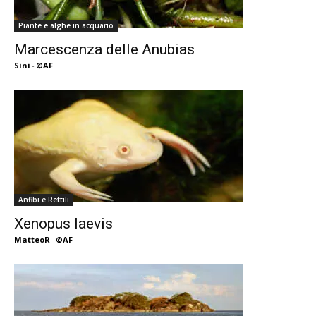
Piante e alghe in acquario
Marcescenza delle Anubias
Sini
-
©AF
Anfibi e Rettili
Xenopus laevis
MatteoR
-
©AF