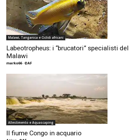
Malawi, Tanganica e Ciclidi africani
Labeotropheus: i “brucatori” specialisti del
Malawi
marko66
-
©AF
Allestimento e Aquascaping
Il fiume Congo in acquario