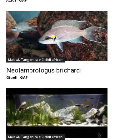
Azius
-
©AF
Malawi, Tanganica e Ciclidi africani
Neolamprologus brichardi
Giueli
-
©AF
Malawi, Tanganica e Ciclidi africani