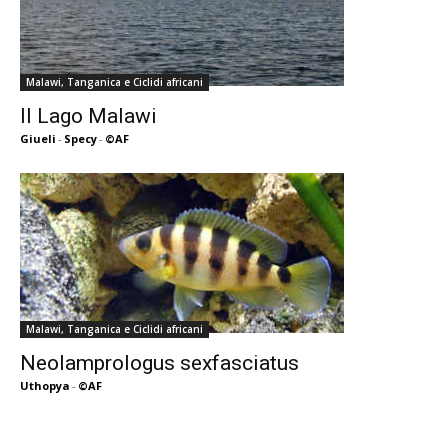
Malawi, Tanganica e Ciclidi africani
Il Lago Malawi
Giueli
-
Specy
-
©AF
Malawi, Tanganica e Ciclidi africani
Neolamprologus sexfasciatus
Uthopya
-
©AF