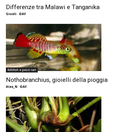
Differenze tra Malawi e Tanganika
Giueli
-
©AF
Killifish e pesci rari
Nothobranchius, gioielli della pioggia
Alex_N
-
©AF