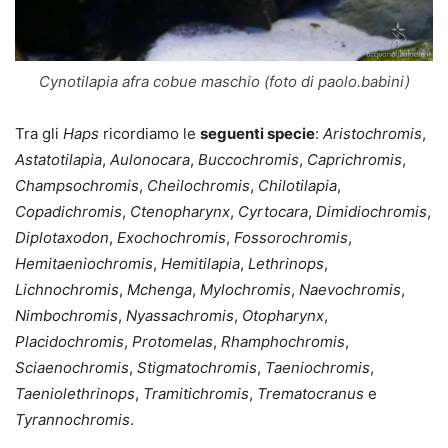
Cynotilapia afra cobue maschio (foto di paolo.babini)
Tra gli
Haps
ricordiamo le
seguenti specie
:
Aristochromis
,
Astatotilapia
,
Aulonocara
,
Buccochromis
,
Caprichromis
,
Champsochromis
,
Cheilochromis
,
Chilotilapia
,
Copadichromis
,
Ctenopharynx
,
Cyrtocara
,
Dimidiochromis
,
Diplotaxodon
,
Exochochromis
,
Fossorochromis
,
Hemitaeniochromis
,
Hemitilapia
,
Lethrinops
,
Lichnochromis
,
Mchenga
,
Mylochromis
,
Naevochromis
,
Nimbochromis
,
Nyassachromis
,
Otopharynx
,
Placidochromis
,
Protomelas
,
Rhamphochromis
,
Sciaenochromis
,
Stigmatochromis
,
Taeniochromis
,
Taeniolethrinops
,
Tramitichromis
,
Trematocranus
e
Tyrannochromis
.