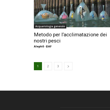
Acquariologia generale
Metodo per l’acclimatazione dei
nostri pesci
Aleph0
-
©AF
1
2
3