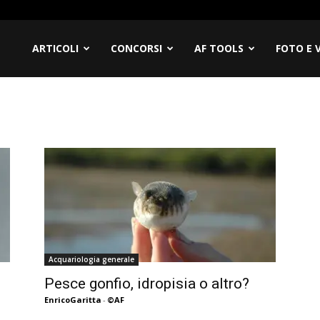
filia
ARTICOLI
CONCORSI
AF TOOLS
FOTO E 
Acquariologia generale
Pesce gonfio, idropisia o altro?
EnricoGaritta
-
©AF