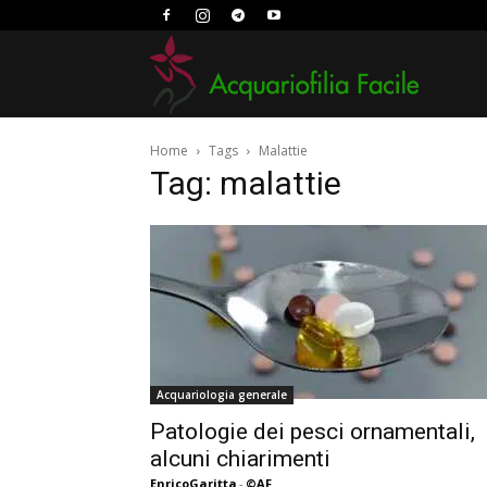
Acquario
Home
Tags
Malattie
Facile
Tag: malattie
Acquariologia generale
Patologie dei pesci ornamentali,
alcuni chiarimenti
EnricoGaritta
-
©AF