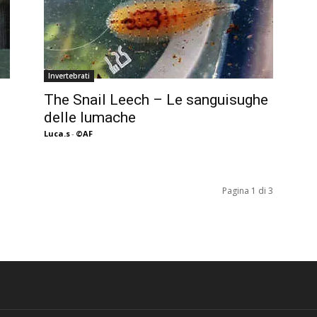
Invertebrati
The Snail Leech – Le sanguisughe
delle lumache
Luca.s
-
©AF
Pagina 1 di 3