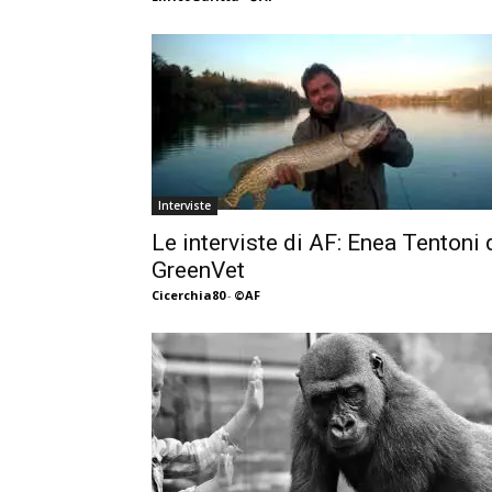
Interviste
Le interviste di AF: Enea Tentoni 
GreenVet
Cicerchia80
-
©AF