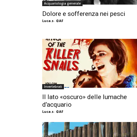
Acquariologia generale
Dolore e sofferenza nei pesci
Luca.s
-
©AF
Invertebrati
Il lato «oscuro» delle lumache
d’acquario
Luca.s
-
©AF