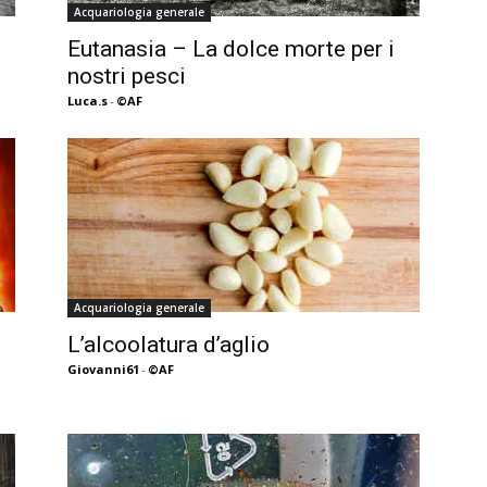
Acquariologia generale
Eutanasia – La dolce morte per i
nostri pesci
Luca.s
-
©AF
Acquariologia generale
L’alcoolatura d’aglio
Giovanni61
-
©AF