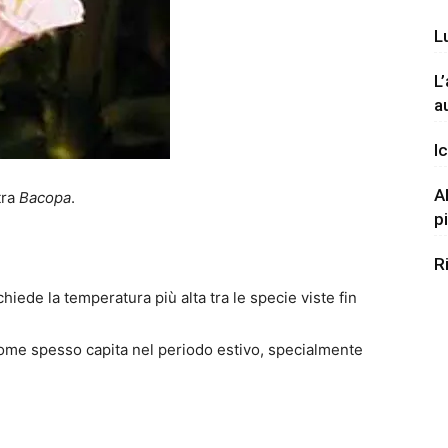
L
L
a
Ic
A
tra
Bacopa
.
p
R
hiede la temperatura più alta tra le specie viste fin
come spesso capita nel periodo estivo, specialmente