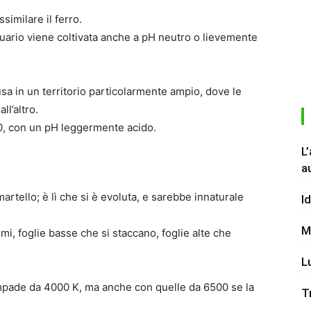
similare il ferro.
cquario viene coltivata anche a pH neutro o lievemente
fusa in un territorio particolarmente ampio, dove le
l’altro.
10, con un pH leggermente acido.
L
a
artello; è lì che si è evoluta, e sarebbe innaturale
I
M
mi, foglie basse che si staccano, foglie alte che
L
ampade da 4000 K, ma anche con quelle da 6500 se la
T