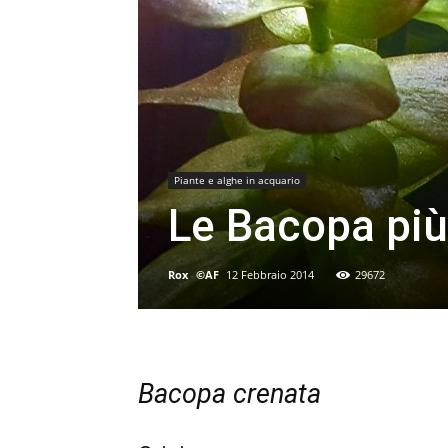
Piante e alghe in acquario
Le Bacopa più
Rox
-
©AF
12 Febbraio 2014
29672
Bacopa crenata