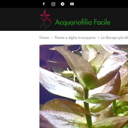
Acquari
Home
Piante e alghe in acquario
Le Bacopa più di
Facile