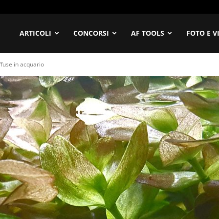
ofilia
ARTICOLI
CONCORSI
AF TOOLS
FOTO E V
ffuse in acquario