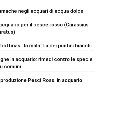
umache negli acquari di acqua dolce
’acquario per il pesce rosso (Carassius
uratus)
tioftiriasi: la malattia dei puntini bianchi
lghe in acquario: rimedi contro le specie
iù comuni
iproduzione Pesci Rossi in acquario