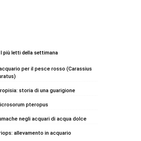
I più letti della settimana
’acquario per il pesce rosso (Carassius
uratus)
dropisia: storia di una guarigione
icrosorum pteropus
umache negli acquari di acqua dolce
riops: allevamento in acquario