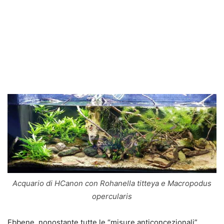
Acquario di HCanon con Rohanella titteya e Macropodus
opercularis
Ebbene, nonostante tutte le “misure anticoncezionali”