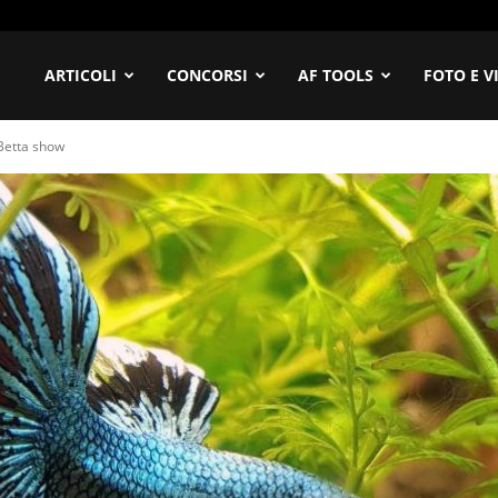
ofilia
ARTICOLI
CONCORSI
AF TOOLS
FOTO E V
 Betta show