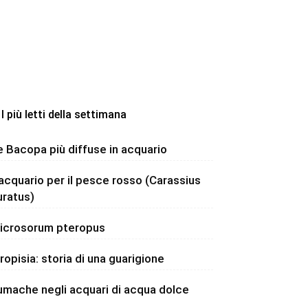
I più letti della settimana
e Bacopa più diffuse in acquario
’acquario per il pesce rosso (Carassius
uratus)
icrosorum pteropus
dropisia: storia di una guarigione
umache negli acquari di acqua dolce