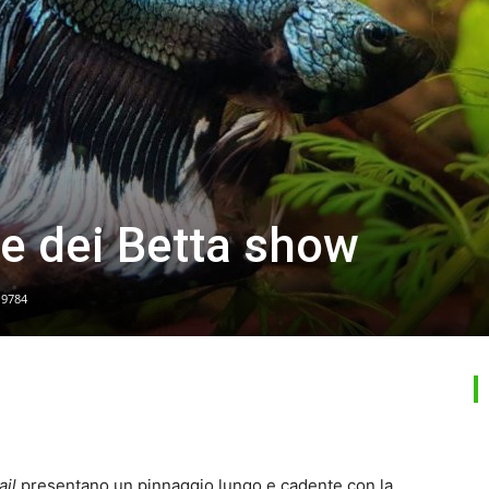
ne dei Betta show
19784
ail
presentano un pinnaggio lungo e cadente con la