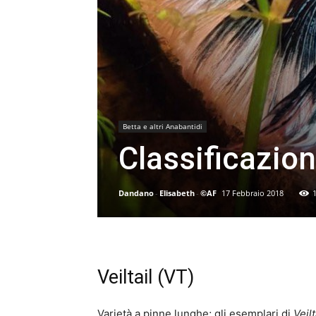
Betta e altri Anabantidi
Classificazio
Dandano
-
Elisabeth
-
©AF
17 Febbraio 2018
Veiltail (VT)
Varietà a pinne lunghe; gli esemplari di
Veilt