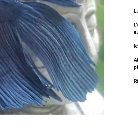
L
L
a
Ic
A
p
R