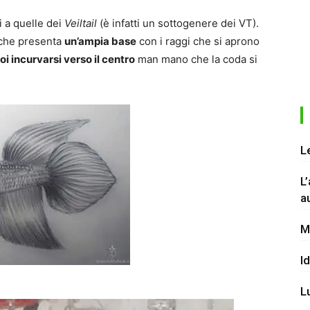
i a quelle dei
Veiltail
(è infatti un sottogenere dei VT).
, che presenta
un’ampia base
con i raggi che si aprono
oi incurvarsi verso il centro
man mano che la coda si
L
L
a
M
I
L