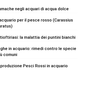
umache negli acquari di acqua dolce
’acquario per il pesce rosso (Carassius
uratus)
tioftiriasi: la malattia dei puntini bianchi
lghe in acquario: rimedi contro le specie
iù comuni
iproduzione Pesci Rossi in acquario