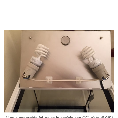
Nuovo coperchio fai-da-te in acciaio con CFL (foto di CIR)