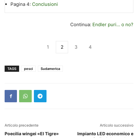
Pagina 4:
Conclusioni
Continua:
Endler puri... o no?
1
2
3
4
TAGS
pesci
Sudamerica
Articolo precedente
Articolo successivo
Poecilia wingei «El Tigre»
Impianto LED economico e