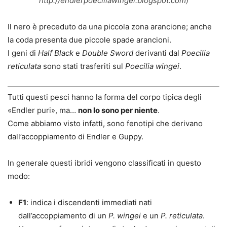
http://endlerpoeciliawingei.blogspot.com)
Il nero è preceduto da una piccola zona arancione; anche
la coda presenta due piccole spade arancioni.
I geni di
Half Black
e
Double Sword
derivanti dal
Poecilia
reticulata
sono stati trasferiti sul
Poecilia wingei
.
Tutti questi pesci hanno la forma del corpo tipica degli
«Endler puri», ma…
non lo sono per niente
.
Come abbiamo visto infatti, sono fenotipi che derivano
dall’accoppiamento di Endler e Guppy.
In generale questi ibridi vengono classificati in questo
modo:
F1
: indica i discendenti immediati nati
dall’accoppiamento di un
P. wingei
e un
P. reticulata
.