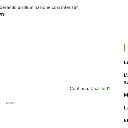
derando un’illuminazione così intensa?
ED!
2
L
L
a
Continua:
Quali led?
M
banner
L
I