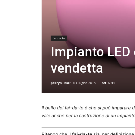
Fai da te
Impianto LED 
vendetta
perryn
-
©AF
6 Giugno 2018
6915
Il bello del fai-da-te è che si può imparare 
vale anche per la costruzione di un impian
Ritengo che il
fai-da-te
sia, per definizione