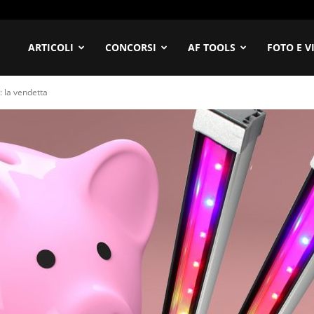
ofilia
ARTICOLI
CONCORSI
AF TOOLS
FOTO E V
: la vendetta