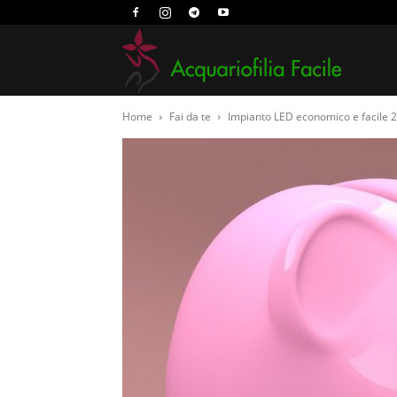
Acquari
Home
Fai da te
Impianto LED economico e facile 2
Facile