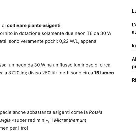
L
L
e di
coltivare piante esigenti
.
a
 fornito in dotazione solamente due neon T8 da 30 W
netti, sono veramente pochi: 0,22 W/L, appena
Ic
A
essa, un neon da 30 W ha un flusso luminoso di circa
p
a 3720 lm; diviso 250 litri netti sono circa
15 lumen
R
specie anche abbastanza esigenti come la
Rotala
wigia
«super red mini», il
Micranthemum
en per litro!