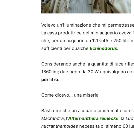
Volevo un’illuminazione che mi permettess
La casa produttrice del mio acquario aveva
che, per un acquario da 120×45 e 250 litri 
sufficienti per qualche
Echinodorus
.
Considerando anche la quantità di luce rifl
1860 lm; due neon da 30 W equivalgono circa 
per litro
.
Come dicevo… una miseria.
Basti dire che un acquario piantumato con 
Macrandra
, l’
Alternanthera reineckii
, la
Lud
micranthemoides
necessita di almeno 60 lum