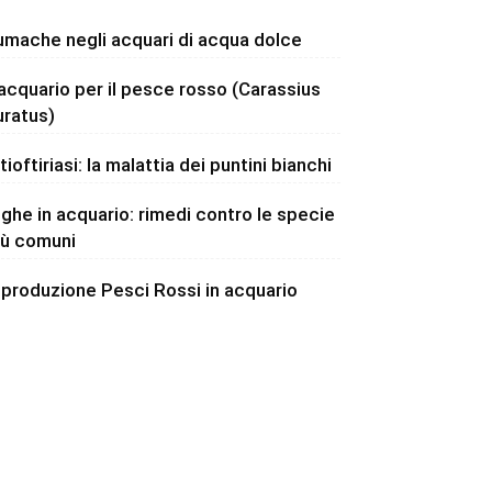
umache negli acquari di acqua dolce
’acquario per il pesce rosso (Carassius
uratus)
tioftiriasi: la malattia dei puntini bianchi
lghe in acquario: rimedi contro le specie
iù comuni
iproduzione Pesci Rossi in acquario