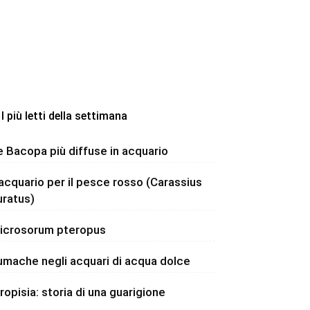
I più letti della settimana
e Bacopa più diffuse in acquario
’acquario per il pesce rosso (Carassius
uratus)
icrosorum pteropus
umache negli acquari di acqua dolce
dropisia: storia di una guarigione