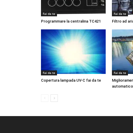
Fai da te
Fai da te
Programmare la centralina TC421
Filtro ad ar
Fai da te
Fai da te
Copertura lampada UV-C fai da te
Miglioramen
automatico