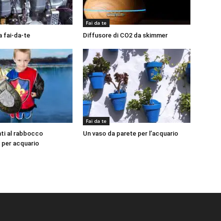
Fai da te
ia fai-da-te
Diffusore di CO2 da skimmer
Fai da te
ti al rabbocco
Un vaso da parete per l’acquario
 per acquario