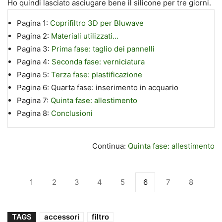
Ho quindi lasciato asciugare bene il silicone per tre giorni.
Pagina 1:
Coprifiltro 3D per Bluwave
Pagina 2:
Materiali utilizzati...
Pagina 3:
Prima fase: taglio dei pannelli
Pagina 4:
Seconda fase: verniciatura
Pagina 5:
Terza fase: plastificazione
Pagina 6:
Quarta fase: inserimento in acquario
Pagina 7:
Quinta fase: allestimento
Pagina 8:
Conclusioni
Continua:
Quinta fase: allestimento
1
2
3
4
5
6
7
8
TAGS
accessori
filtro