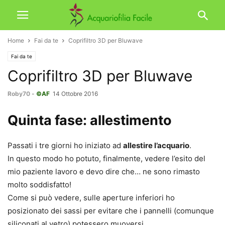
Home
Fai da te
Coprifiltro 3D per Bluwave
Fai da te
Coprifiltro 3D per Bluwave
Roby70
-
©AF
14 Ottobre 2016
Quinta fase: allestimento
Passati i tre giorni ho iniziato ad
allestire l’acquario
.
In questo modo ho potuto, finalmente, vedere l’esito del
mio paziente lavoro e devo dire che… ne sono rimasto
molto soddisfatto!
Come si può vedere, sulle aperture inferiori ho
posizionato dei sassi per evitare che i pannelli (comunque
siliconati al vetro) potessero muoversi.