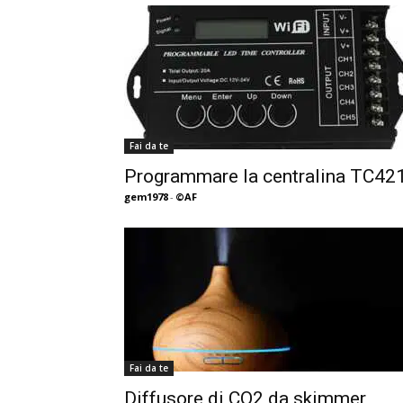
Fai da te
Programmare la centralina TC42
gem1978
-
©AF
Fai da te
Diffusore di CO2 da skimmer