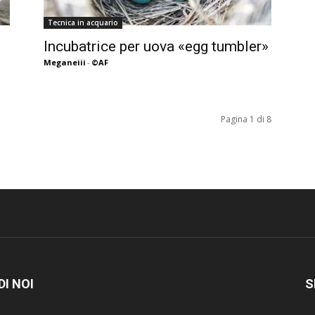
Tecnica in acquario
Incubatrice per uova «egg tumbler»
Meganeiii
-
©AF
Pagina 1 di 8
DI NOI
S