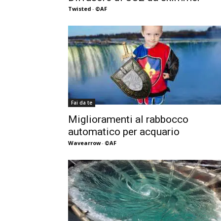
Twisted
-
©AF
Fai da te
Miglioramenti al rabbocco
automatico per acquario
Wavearrow
-
©AF