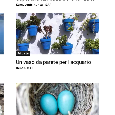
Kumuvenisikunta
-
©AF
Fai da te
Un vaso da parete per l’acquario
Den10
-
©AF