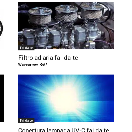
Fai da te
1
Filtro ad aria fai-da-te
Wavearrow
-
©AF
Fai da te
Copertura lampada UV-C fai da te