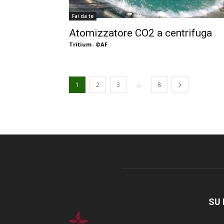
Fai da te
Atomizzatore CO2 a centrifuga
Tritium
-
©AF
...
1
2
3
8
SU 