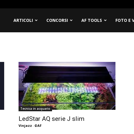
filia
ARTICOLI
CONCORSI
AF TOOLS
FOTO E 
Tecnica in acquario
LedStar AQ serie J slim
Vinjazz
-
©AF