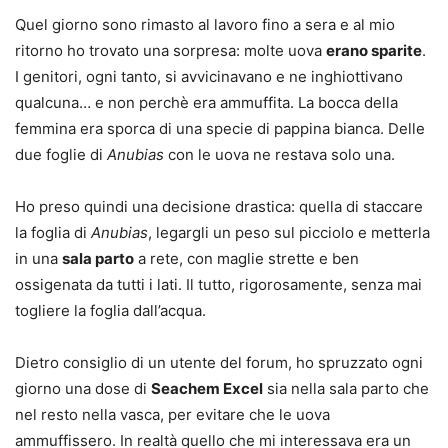
Quel giorno sono rimasto al lavoro fino a sera e al mio
ritorno ho trovato una sorpresa: molte uova
erano sparite
.
I genitori, ogni tanto, si avvicinavano e ne inghiottivano
qualcuna… e non perchè era ammuffita. La bocca della
femmina era sporca di una specie di pappina bianca. Delle
due foglie di
Anubias
con le uova ne restava solo una.
Ho preso quindi una decisione drastica: quella di staccare
la foglia di
Anubias
, legargli un peso sul picciolo e metterla
in una
sala parto
a rete, con maglie strette e ben
ossigenata da tutti i lati. Il tutto, rigorosamente, senza mai
togliere la foglia dall’acqua.
Dietro consiglio di un utente del forum, ho spruzzato ogni
giorno una dose di
Seachem Excel
sia nella sala parto che
nel resto nella vasca, per evitare che le uova
ammuffissero. In realtà quello che mi interessava era un