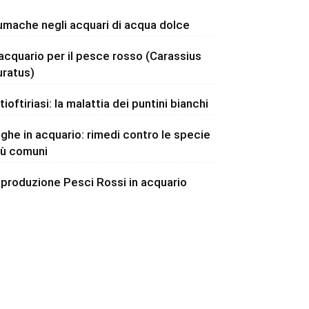
umache negli acquari di acqua dolce
’acquario per il pesce rosso (Carassius
uratus)
tioftiriasi: la malattia dei puntini bianchi
lghe in acquario: rimedi contro le specie
iù comuni
iproduzione Pesci Rossi in acquario