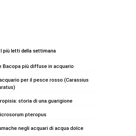
I più letti della settimana
e Bacopa più diffuse in acquario
’acquario per il pesce rosso (Carassius
uratus)
dropisia: storia di una guarigione
icrosorum pteropus
umache negli acquari di acqua dolce