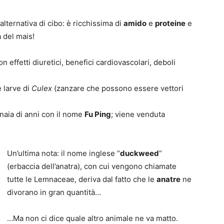
lternativa di cibo: è ricchissima di
amido
e
proteine
e
a del mais!
con effetti diuretici, benefici cardiovascolari, deboli
 larve di
Culex
(zanzare che possono essere vettori
naia di anni con il nome
Fu Ping
; viene venduta
Un’ultima nota: il nome inglese “
duckweed
”
(erbaccia dell’anatra), con cui vengono chiamate
tutte le Lemnaceae, deriva dal fatto che le
anatre
ne
divorano in gran quantità…
…Ma non ci dice quale altro animale ne va matto.