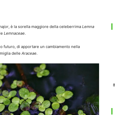
ajor
, è la sorella maggiore della celeberrima
Lemna
lle
Lemnaceae
.
mo futuro, di apportare un cambiamento nella
amiglia delle
Araceae
.
B