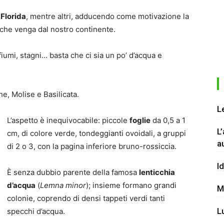
a
Florida
, mentre altri, adducendo come motivazione la
 che venga dal nostro continente.
 fiumi, stagni… basta che ci sia un po’ d’acqua e
, Molise e Basilicata.
L
L’aspetto è inequivocabile: piccole
foglie
da 0,5 a 1
L
cm, di colore verde, tondeggianti ovoidali, a gruppi
a
di 2 o 3, con la pagina inferiore bruno-rossiccia.
I
È senza dubbio parente della famosa
lenticchia
d’acqua
(
Lemna minor
); insieme formano grandi
M
colonie, coprendo di densi tappeti verdi tanti
L
specchi d’acqua.