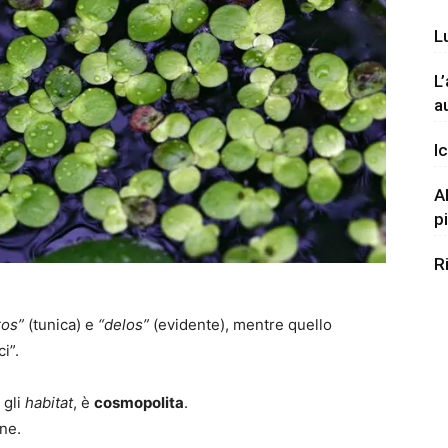
L
L
a
Ic
A
p
R
ros”
(tunica) e
“delos”
(evidente), mentre quello
i”.
 gli
habitat
, è
cosmopolita
.
ine.