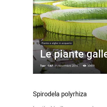
Piante e alghe in acquario
Le piante gall
Tsar
-
©AF
11 Novembre 2014
33478
Spirodela polyrhiza