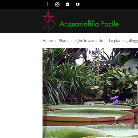
Acquari
Home
Piante e alghe in acquario
Le piante gallegg
Facile