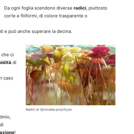
Da ogni foglia scendono diverse
radici
, piuttosto
corte e filiformi, di colore trasparente o
vati e può anche superare la decina.
l che ci
pidità
di
in caso
Radici di Spirodela polyrhyza
dmio,
di
razione
!