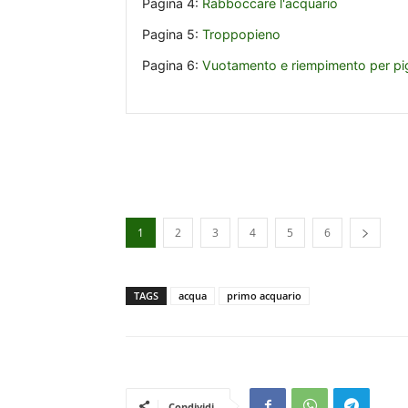
Pagina 4:
Rabboccare l'acquario
Pagina 5:
Troppopieno
Pagina 6:
Vuotamento e riempimento per pig
1
2
3
4
5
6
TAGS
acqua
primo acquario
Condividi