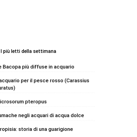
I più letti della settimana
e Bacopa più diffuse in acquario
’acquario per il pesce rosso (Carassius
uratus)
icrosorum pteropus
umache negli acquari di acqua dolce
dropisia: storia di una guarigione