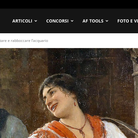
ofilia
ARTICOLI
CONCORSI
AF TOOLS
FOTO E V
tare e rabboccare l’acquario