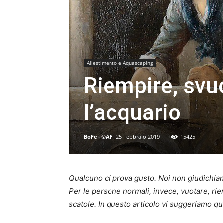
Allestimento e Aquascaping
Riempire, svu
l’acquario
BoFe
-
©AF
25 Febbraio 2019
15425
Qualcuno ci prova gusto. Noi non giudichia
Per le persone normali, invece, vuotare, rie
scatole. In questo articolo vi suggeriamo q