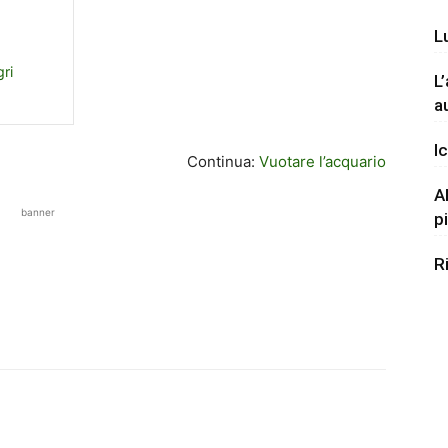
L
ri
L
a
Ic
Continua:
Vuotare l’acquario
A
banner
p
R