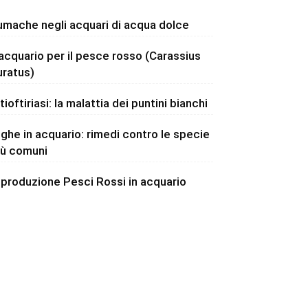
umache negli acquari di acqua dolce
’acquario per il pesce rosso (Carassius
uratus)
tioftiriasi: la malattia dei puntini bianchi
lghe in acquario: rimedi contro le specie
iù comuni
iproduzione Pesci Rossi in acquario