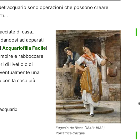
 dell’acquario sono operazioni che possono creare
rti…
cacciate di casa…
fidandosi ad apparati
d
Acquariofilia Facile
!
iempire e rabboccare
i di livello o di
 eventualmente una
 con la cosa più
B
'acquario
Eugenio de Blaas (1843-1932),
Portatrice d’acqua