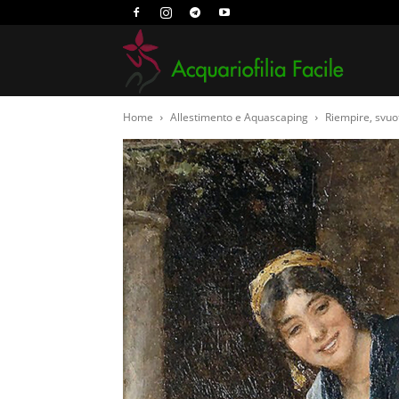
Acquari
Home
Allestimento e Aquascaping
Riempire, svuo
Facile