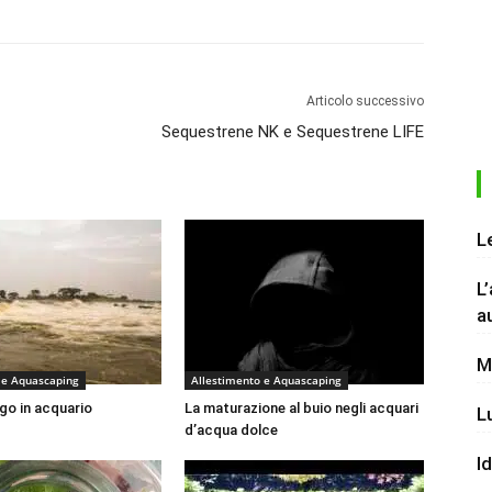
Articolo successivo
Sequestrene NK e Sequestrene LIFE
L
L
a
M
 e Aquascaping
Allestimento e Aquascaping
ngo in acquario
La maturazione al buio negli acquari
L
d’acqua dolce
I