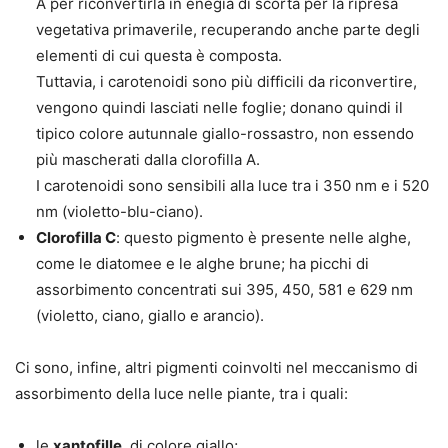
A per riconvertirla in enegia di scorta per la ripresa
vegetativa primaverile, recuperando anche parte degli
elementi di cui questa è composta.
Tuttavia, i carotenoidi sono più difficili da riconvertire,
vengono quindi lasciati nelle foglie; donano quindi il
tipico colore autunnale giallo-rossastro, non essendo
più mascherati dalla clorofilla A.
I carotenoidi sono sensibili alla luce
tra i 350 nm e i 520
nm
(violetto-blu-ciano).
Clorofilla C
: questo pigmento è presente nelle alghe,
come le diatomee e le alghe brune; ha picchi di
assorbimento concentrati sui
395, 450, 581 e 629 nm
(violetto, ciano, giallo e arancio).
Ci sono, infine, altri pigmenti coinvolti nel meccanismo di
assorbimento della luce nelle piante, tra i quali:
le
xantofille
, di colore giallo;