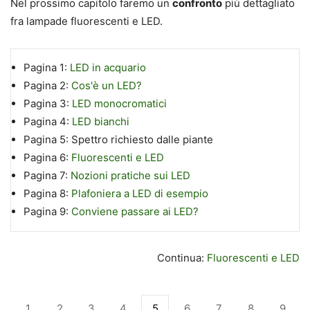
Nel prossimo capitolo faremo un
confronto
più dettagliato
fra lampade fluorescenti e LED.
Pagina 1:
LED in acquario
Pagina 2:
Cos'è un LED?
Pagina 3:
LED monocromatici
Pagina 4:
LED bianchi
Pagina 5:
Spettro richiesto dalle piante
Pagina 6:
Fluorescenti e LED
Pagina 7:
Nozioni pratiche sui LED
Pagina 8:
Plafoniera a LED di esempio
Pagina 9:
Conviene passare ai LED?
Continua:
Fluorescenti e LED
1
2
3
4
5
6
7
8
9