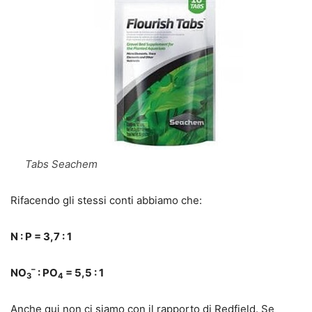
Tabs Seachem
Rifacendo gli stessi conti abbiamo che:
N : P = 3,7 : 1
–
NO
: PO
= 5,5 : 1
3
4
Anche qui non ci siamo con il rapporto di Redfield. Se