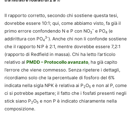
Il rapporto corretto, secondo chi sostiene questa tesi,
dovrebbe essere 10:1; qui, come abbiamo visto, fa già il
–
primo errore confondendo N e P con NO
e PO
(e
3
4
3-
addirittura con PO
). Anche chi non li confonde sostiene
4
che il rapporto N:P è 2:1, mentre dovrebbe essere 7,2:1
(rapporto di Redfield in massa). Chi ha letto l’articolo
relativo al
PMDD – Protocollo avanzato
, ha già capito
l’errore che viene commesso. Senza ripetere i dettagli,
ricordiamo solo che la percentuale di fosforo del 6%
indicata nella sigla NPK è relativa ai P
O
e non al P, come
2
5
ci si potrebbe aspettare; il fatto che i fosfati presenti negli
stick siano P
O
e non P è indicato chiaramente nella
2
5
composizione.