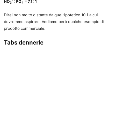
–
NO
: PO
= 7,1 : 1
3
4
Direi non molto distante da quell’ipotetico 10:1 a cui
dovremmo aspirare. Vediamo però qualche esempio di
prodotto commerciale.
Tabs dennerle