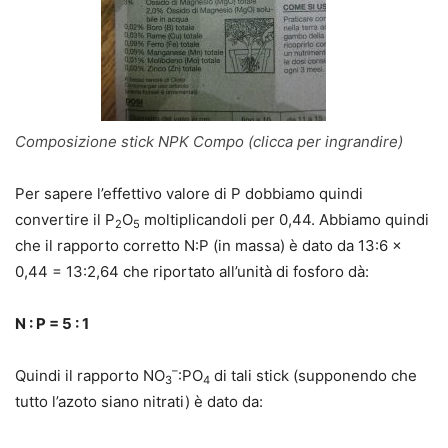
Composizione stick NPK Compo (clicca per ingrandire)
Per sapere l’effettivo valore di P dobbiamo quindi
convertire il P
O
moltiplicandoli per 0,44. Abbiamo quindi
2
5
che il rapporto corretto N:P (in massa) è dato da 13:6 x
0,44 = 13:2,64 che riportato all’unità di fosforo dà:
N : P = 5 : 1
–
Quindi il rapporto NO
:PO
di tali stick (supponendo che
3
4
tutto l’azoto siano nitrati) è dato da: