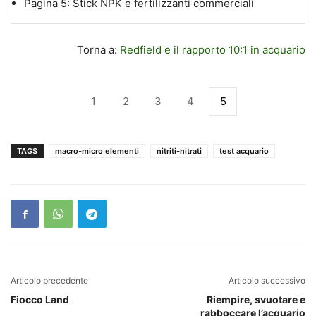
Pagina 5:
Stick NPK e fertilizzanti commerciali
Torna a:
Redfield e il rapporto 10:1 in acquario
1
2
3
4
5
TAGS
macro-micro elementi
nitriti-nitrati
test acquario
Articolo precedente
Articolo successivo
Fiocco Land
Riempire, svuotare e
rabboccare l’acquario