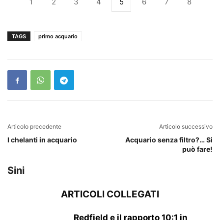
1
2
3
4
5
6
7
8
TAGS
primo acquario
Articolo precedente
Articolo successivo
I chelanti in acquario
Acquario senza filtro?… Si
può fare!
Sini
ARTICOLI COLLEGATI
Redfield e il rapporto 10:1 in