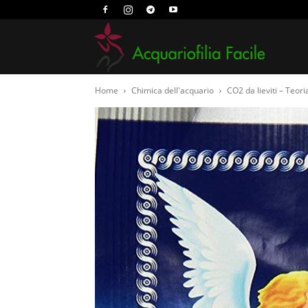
Acquari
Home
Chimica dell'acquario
CO2 da lieviti – Teori
Facile