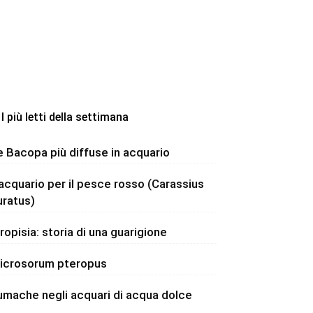
I più letti della settimana
e Bacopa più diffuse in acquario
’acquario per il pesce rosso (Carassius
uratus)
dropisia: storia di una guarigione
icrosorum pteropus
umache negli acquari di acqua dolce