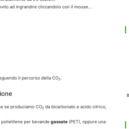
vito ad ingrandire cliccandolo con il mouse…
seguendo il percorso della CO
.
2
ione
B
he se produciamo CO
da bicarbonato e acido citrico;
2
n polietilene per bevande
gassate
(PET), oppure una