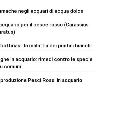
umache negli acquari di acqua dolce
’acquario per il pesce rosso (Carassius
uratus)
tioftiriasi: la malattia dei puntini bianchi
lghe in acquario: rimedi contro le specie
iù comuni
iproduzione Pesci Rossi in acquario