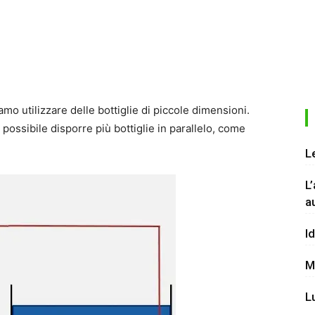
amo utilizzare delle bottiglie di piccole dimensioni.
possibile disporre più bottiglie in parallelo, come
L
L
a
I
M
L