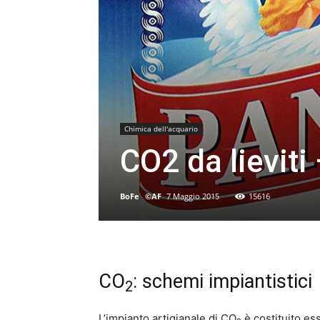
Chimica dell'acquario
CO2 da lieviti
BoFe
-
©AF
7 Maggio 2015
15616
CO
: schemi impiantistici
2
L’impianto artigianale di CO
è costituito es