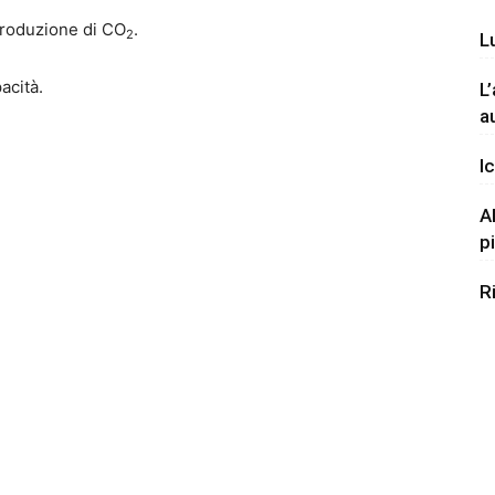
produzione di CO
.
2
L
acità.
L
a
Ic
A
p
R