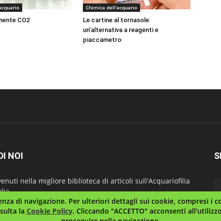
acquario
Chimica dell'acquario
nente CO2
Le cartine al tornasole:
un’alternativa a reagenti e
piaccametro
DI NOI
S
enuti nella migliore biblioteca di articoli sull'Acquariofilia
alia.
nza di navigazione. Per ulteriori dettagli sui cookie, compresi i coo
ariofilia.org, il portale articoli della più attiva community
sulta la
Cookie Policy
. Cliccando "ACCETTO" acconsenti all'utilizz
iana di Acquariofilia, il forum
AcquariofiliaFacile.it
proseguire nella navigazione.