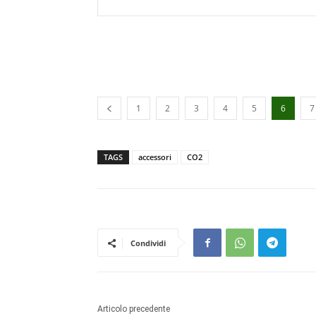
1
2
3
4
5
6
7
TAGS
accessori
CO2
Condividi
Articolo precedente