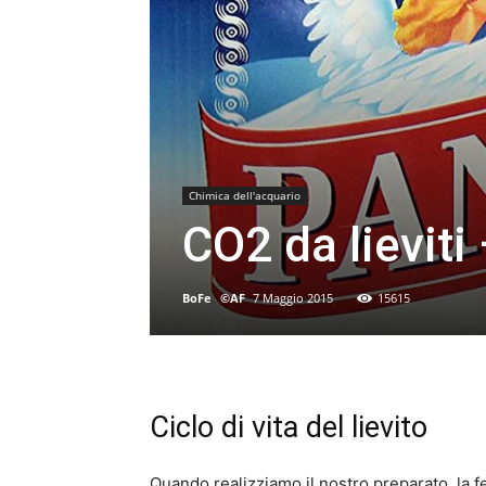
Chimica dell'acquario
CO2 da lieviti
BoFe
-
©AF
7 Maggio 2015
15615
Ciclo di vita del lievito
Quando realizziamo il nostro preparato, la