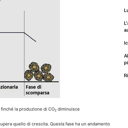
L
L
a
Ic
A
p
R
i, finché la produzione di CO
diminuisce
2
supera quello di crescita. Questa fase ha un andamento