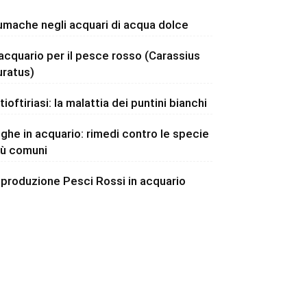
umache negli acquari di acqua dolce
’acquario per il pesce rosso (Carassius
uratus)
tioftiriasi: la malattia dei puntini bianchi
lghe in acquario: rimedi contro le specie
iù comuni
iproduzione Pesci Rossi in acquario