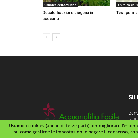
Chimica dell'acquario
Chimica dell'
Decalcificazione biogena in
Test perma
acquario
SU 
Benv
in It
Usiamo i cookies (anche di terze parti) per migliorare l'esperie
Acqu
su come gestirne le impostazioni e negare il consenso, con
Ital