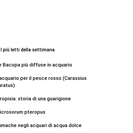
I più letti della settimana
e Bacopa più diffuse in acquario
’acquario per il pesce rosso (Carassius
uratus)
dropisia: storia di una guarigione
icrosorum pteropus
umache negli acquari di acqua dolce