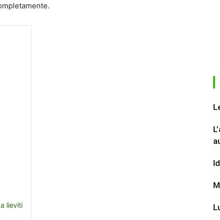
completamente.
L
L
a
I
M
 lieviti
L