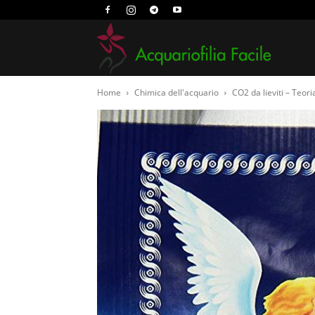
Acquari
Home
Chimica dell'acquario
CO2 da lieviti – Teori
Facile