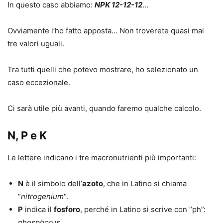
In questo caso abbiamo:
NPK 12-12-12
…
Ovviamente l’ho fatto apposta… Non troverete quasi mai
tre valori uguali.
Tra tutti quelli che potevo mostrare, ho selezionato un
caso eccezionale.
Ci sarà utile più avanti, quando faremo qualche calcolo.
N, P e K
Le lettere indicano i tre macronutrienti più importanti:
N
è il simbolo dell’
azoto
, che in Latino si chiama
“
nitrogenium
“.
P
indica il
fosforo
, perché in Latino si scrive con “ph”:
phosphorus
.