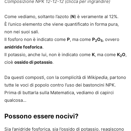
Composizione NPK 12-12-12 (clicca per ingrandire)
Come vediamo, soltanto l’azoto (
N
) è veramente al 12%.
È l’unico elemento che viene quantificato in forma pura,
non nei suoi sali.
Il fosforo non è indicato come
P
, ma come
P
O
, ovvero
2
5
anidride fosforica
.
Il potassio, anche lui, non è indicato come
K
, ma come
K
O
,
2
cioè
ossido di potassio
.
Da questi composti, con la complicità di
Wikipedia
, partono
tutte le voci di popolo contro l’uso dei bastoncini NPK.
Prima di buttarla sulla Matematica, vediamo di capirci
qualcosa…
Possono essere nocivi?
Sia l’anidride fosforica, sia l’ossido di potassio, reagiscono