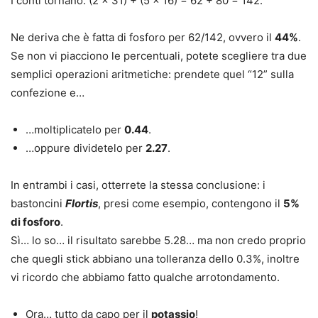
I conti tornano: (2 x 31) + (5 x 16) = 62 + 80 = 142.
Ne deriva che è fatta di fosforo per 62/142, ovvero il
44%
.
Se non vi piacciono le percentuali, potete scegliere tra due
semplici operazioni aritmetiche: prendete quel “12” sulla
confezione e…
…moltiplicatelo per
0.44
.
…oppure dividetelo per
2.27
.
In entrambi i casi, otterrete la stessa
conclusione
: i
bastoncini
Flortis
, presi come esempio, contengono il
5%
di fosforo
.
Sì… lo so… il risultato sarebbe 5.28… ma non credo proprio
che quegli stick abbiano una tolleranza dello 0.3%, inoltre
vi ricordo che abbiamo fatto qualche arrotondamento.
Ora… tutto da capo per il
potassio
!