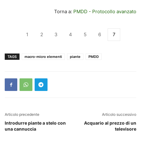
Torna a:
PMDD - Protocollo avanzato
1
2
3
4
5
6
7
TAGS
macro-micro elementi
piante
PMDD
Articolo precedente
Articolo successivo
Introdurre piante a stelo con
Acquario al prezzo di un
una cannuccia
televisore