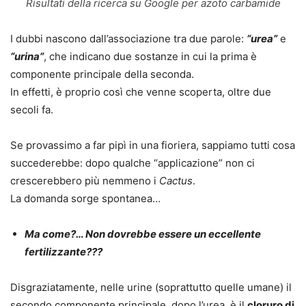
Risultati della ricerca su Google per azoto carbamide
I dubbi nascono dall’associazione tra due parole:
“urea”
e
“urina”
, che indicano due sostanze in cui la prima è
componente principale della seconda.
In effetti, è proprio così che venne scoperta, oltre due
secoli fa.
Se provassimo a far pipì in una fioriera, sappiamo tutti cosa
succederebbe: dopo qualche “applicazione” non ci
crescerebbero più nemmeno i
Cactus
.
La domanda sorge spontanea…
Ma come?… Non dovrebbe essere un eccellente
fertilizzante???
Disgraziatamente, nelle urine (soprattutto quelle umane) il
secondo componente principale, dopo l’urea, è il
cloruro di