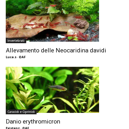
Invertebrati
Allevamento delle Neocaridina davidi
Luca.s
-
©AF
Caracidi e Ciprinidi
Danio erythromicron
Existenz
-
©AF