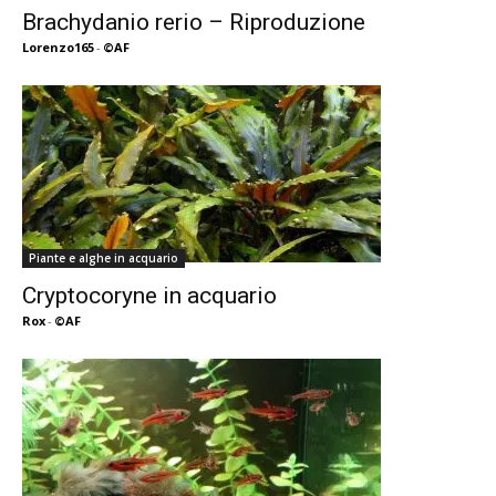
Brachydanio rerio – Riproduzione
Lorenzo165
-
©AF
Piante e alghe in acquario
Cryptocoryne in acquario
Rox
-
©AF