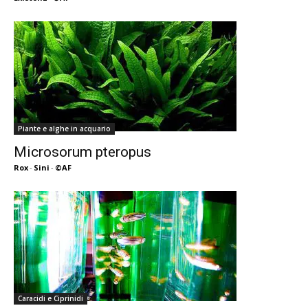
Piante e alghe in acquario
Microsorum pteropus
Rox
-
Sini
-
©AF
Caracidi e Ciprinidi