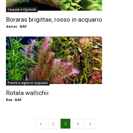
Caracidi e Ciprinidi
Boraras brigittae, rosso in acquario
darioc
-
©AF
Piante e alghe in acquario
Rotala wallichii
Rox
-
©AF
2
3
4