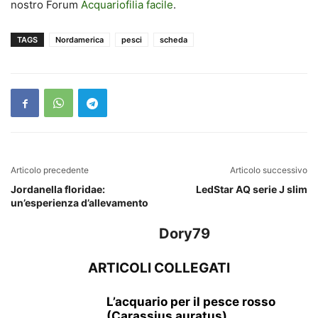
nostro Forum
Acquariofilia facile
.
TAGS
Nordamerica
pesci
scheda
Articolo precedente
Articolo successivo
Jordanella floridae:
LedStar AQ serie J slim
un’esperienza d’allevamento
Dory79
ARTICOLI COLLEGATI
L’acquario per il pesce rosso
(Carassius auratus)