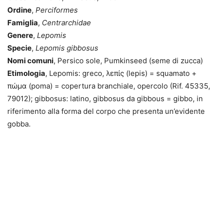
Ordine
,
Perciformes
Famiglia
,
Centrarchidae
Genere
,
Lepomis
Specie
,
Lepomis gibbosus
Nomi comuni
, Persico sole, Pumkinseed (seme di zucca)
Etimologia
, Lepomis: greco, λεπίς (lepis) = squamato +
πώμα (poma) = copertura branchiale, opercolo (Rif. 45335,
79012); gibbosus: latino, gibbosus da gibbous = gibbo, in
riferimento alla forma del corpo che presenta un’evidente
gobba.