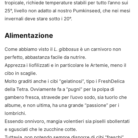
tropicale, richiede temperature stabili per tutto l’anno sui
25°, livello non adatto al nostro Pumkinseed, che nei mesi
invernali deve stare sotto i 20°.
Alimentazione
Come abbiamo visto il
L. gibbosus
è un carnivoro non
perfetto, abbastanza facile da nutrire.
Apprezza i liofilizzati e in particolare le Artemie, meno il
cibo in scaglie.
Molto graditi anche i cibi “gelatinosi”, tipo i FreshDelica
della Tetra. Ovviamente fa a “pugni” per la polpa di
gambero fresca, stravede per l’uovo sodo, sia tuorlo che
albume, e non ultima, ha una grande “passione” per i
lombrichi.
Essendo onnivoro, mangia volentieri sia piselli sbollentati
e sgusciati che le zucchine cotte.
Tuttavia, non potendo sempre disporre di cibi “freschi”,