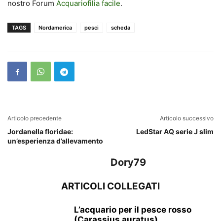
nostro Forum
Acquariofilia facile
.
TAGS
Nordamerica
pesci
scheda
Articolo precedente
Articolo successivo
Jordanella floridae:
LedStar AQ serie J slim
un’esperienza d’allevamento
Dory79
ARTICOLI COLLEGATI
L’acquario per il pesce rosso
(Carassius auratus)