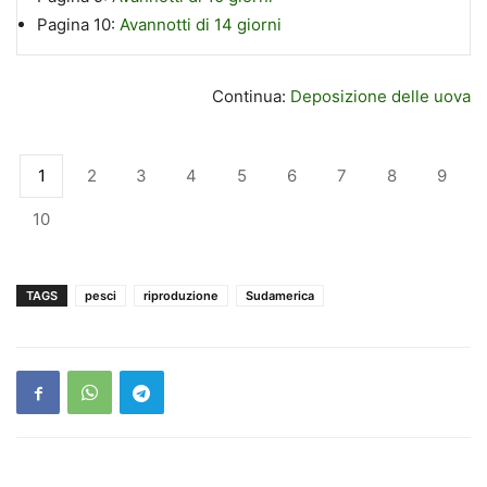
Pagina 10:
Avannotti di 14 giorni
Continua:
Deposizione delle uova
1
2
3
4
5
6
7
8
9
10
TAGS
pesci
riproduzione
Sudamerica