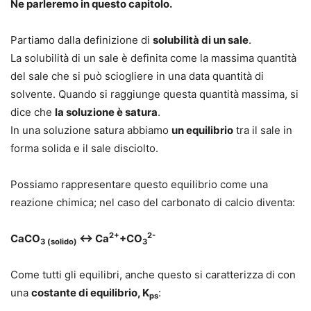
Ne parleremo in questo capitolo.
Partiamo dalla definizione di
solubilità di un sale
.
La solubilità di un sale è definita come
la massima quantità
del sale che si può sciogliere in una data quantità di
solvente
. Quando si raggiunge questa quantità massima, si
dice che
la soluzione è satura
.
In una soluzione satura abbiamo
un equilibrio
tra il sale in
forma
solida
e il sale
disciolto
.
Possiamo rappresentare questo equilibrio come una
reazione chimica; nel caso del carbonato di calcio diventa:
2+
2-
CaCO
↔ Ca
+CO
3
(solido)
3
Come tutti gli equilibri, anche questo si caratterizza di con
una
costante di equilibrio, K
:
ps