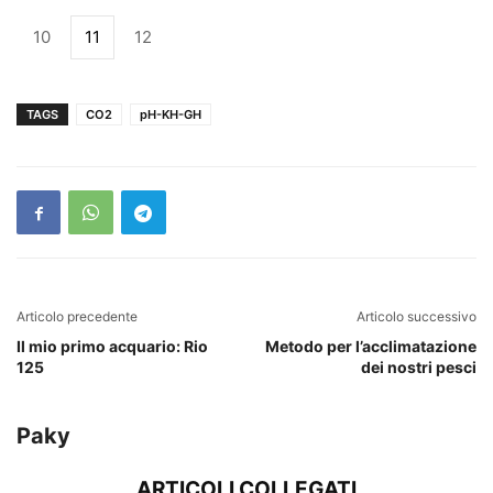
10
11
12
TAGS
CO2
pH-KH-GH
Articolo precedente
Articolo successivo
Il mio primo acquario: Rio
Metodo per l’acclimatazione
125
dei nostri pesci
Paky
ARTICOLI COLLEGATI