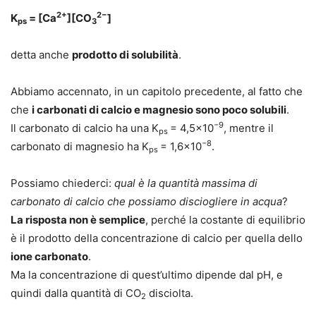
2+
2−
K
= [Ca
][CO
]
ps
3
detta anche
prodotto di solubilità
.
Abbiamo accennato, in un capitolo precedente, al fatto che
che
i carbonati di calcio e magnesio sono poco solubili
.
−9
Il carbonato di calcio
ha una K
= 4,5×10
, mentre
il
ps
−8
carbonato di magnesio
ha K
= 1,6×10
.
ps
Possiamo chiederci:
qual è la quantità massima di
carbonato di calcio che possiamo disciogliere in acqua
?
La risposta non è semplice
, perché la costante di equilibrio
è il prodotto della concentrazione di calcio per quella dello
ione carbonato
.
Ma la concentrazione di quest’ultimo
dipende dal pH,
e
quindi dalla quantità di CO
disciolta.
2