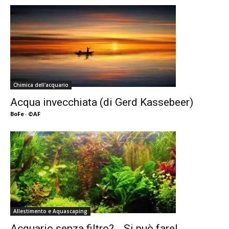
Chimica dell'acquario
Acqua invecchiata (di Gerd Kassebeer)
BoFe
-
©AF
Allestimento e Aquascaping
Acquario senza filtro?… Si può fare!