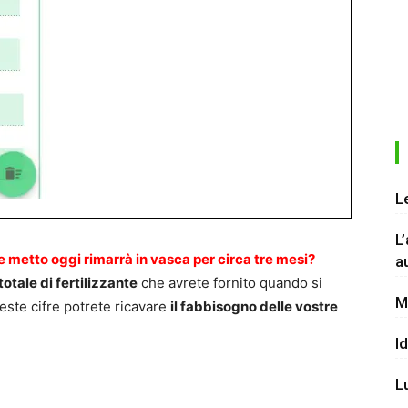
L
L
he metto oggi rimarrà in vasca per circa tre mesi?
a
totale di fertilizzante
che avrete fornito quando si
M
este cifre potrete ricavare
il fabbisogno delle vostre
I
L