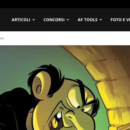
ofilia
ARTICOLI
CONCORSI
AF TOOLS
FOTO E V
nti