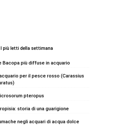
I più letti della settimana
e Bacopa più diffuse in acquario
’acquario per il pesce rosso (Carassius
uratus)
icrosorum pteropus
dropisia: storia di una guarigione
umache negli acquari di acqua dolce