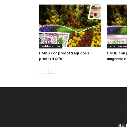
Fertilizzazione
Fertilizzazio
PMDD con prodotti agricoli: i
PMDD con pr
prodotti Cifo
magnesio e
SU 