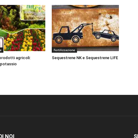
ne
Fertilizzazione
odotti agricoli:
Sequestrene NK e Sequestrene LIFE
 potassio
DI NOI
S