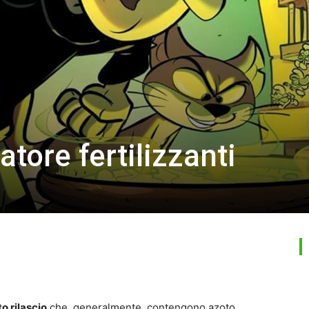
atore fertilizzanti
to rilascio
che, generalmente, contengono azoto,