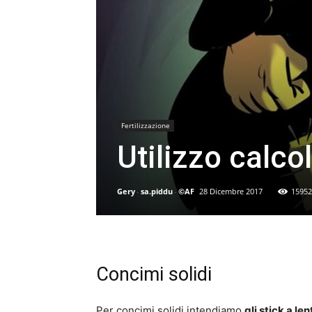
Fertilizzazione
Utilizzo calcol
Gery
-
sa.piddu
-
©AF
28 Dicembre 2017
15952
Concimi solidi
Per concimi solidi intendiamo
gli stick a len