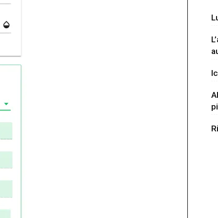
L
L
a
Ic
A
p
R