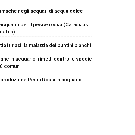
umache negli acquari di acqua dolce
’acquario per il pesce rosso (Carassius
uratus)
tioftiriasi: la malattia dei puntini bianchi
lghe in acquario: rimedi contro le specie
iù comuni
iproduzione Pesci Rossi in acquario