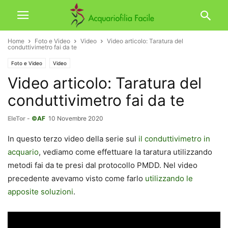
Home
Foto e Video
Video
Video articolo: Taratura del
conduttivimetro fai da te
Foto e Video
Video
Video articolo: Taratura del
conduttivimetro fai da te
EleTor
-
©AF
10 Novembre 2020
In questo terzo video della serie sul
il conduttivimetro in
acquario
, vediamo come effettuare la taratura utilizzando
metodi fai da te presi dal protocollo PMDD. Nel video
precedente avevamo visto come farlo
utilizzando le
apposite soluzioni
.