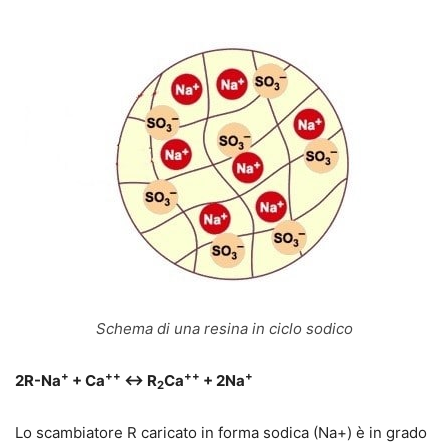
Schema di una resina in ciclo sodico
+
++
++
+
2R-Na
+ Ca
↔ R
Ca
+ 2Na
2
Lo scambiatore R caricato in forma sodica (Na+) è in grado