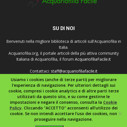
SU DI NOI
Benvenuti nella migliore biblioteca di articoli sull'Acquariofilia in
Italia.
Acquariofilia.org, il portale articoli della più attiva community
Italiana di Acquariofilia, il forum
AcquariofiliaFacile.it
Contattaci:
staff@acquariofiliafacile.it
Usiamo i cookies (anche di terze parti) per migliorare
l'esperienza di navigazione. Per ulteriori dettagli sui
cookie, compresi i cookie analytics e di altre parti terze
SEGUICI
utilizzati da questo sito, e su come gestirne le
impostazioni e negare il consenso, consulta la
Cookie
Policy
. Cliccando "ACCETTO" acconsenti all'utilizzo dei
cookie. Se non intendi accettare l'uso dei cookies, non
proseguire nella navigazione.