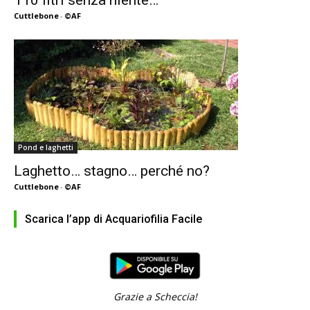
110 litri senza niente…
Cuttlebone
-
©AF
Pond e laghetti
Laghetto… stagno… perché no?
Cuttlebone
-
©AF
Scarica l’app di Acquariofilia Facile
Grazie a Scheccia!