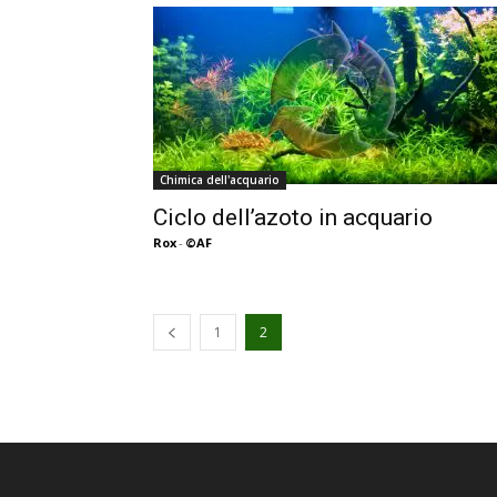
Chimica dell'acquario
Ciclo dell’azoto in acquario
Rox
-
©AF
1
2