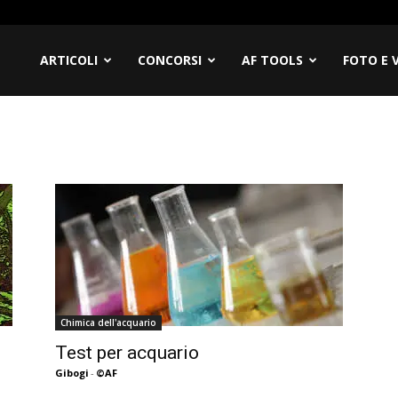
filia
ARTICOLI
CONCORSI
AF TOOLS
FOTO E 
Chimica dell'acquario
Test per acquario
Gibogi
-
©AF