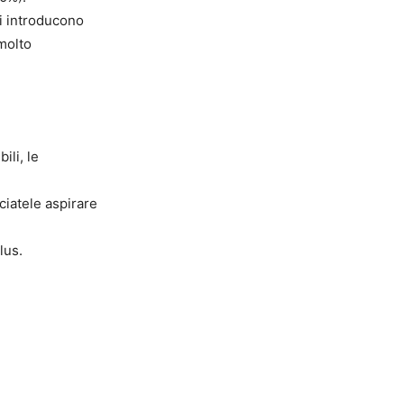
si introducono
 molto
ili, le
iatele aspirare
lus.