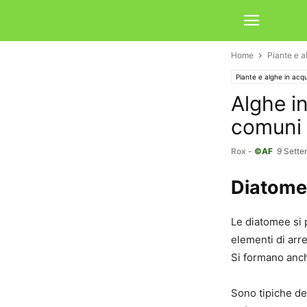
Home
Piante e a
Piante e alghe in acq
Alghe in
comuni
Rox
-
©AF
9 Sette
Diatom
Le diatomee si 
elementi di arr
Si formano anch
Sono tipiche del 