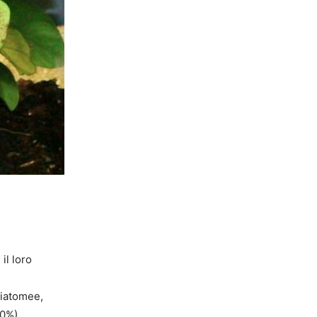
 il loro
 diatomee,
00%).