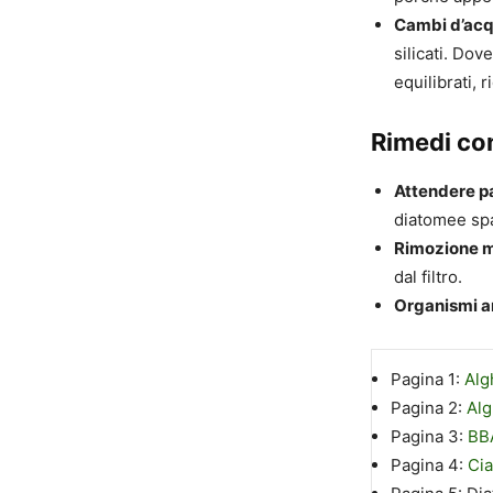
Cambi d’acq
silicati. Dov
equilibrati, 
Rimedi con
Attendere p
diatomee spa
Rimozione m
dal filtro.
Organismi a
Pagina 1:
Alg
Pagina 2:
Alg
Pagina 3:
BBA
Pagina 4:
Cia