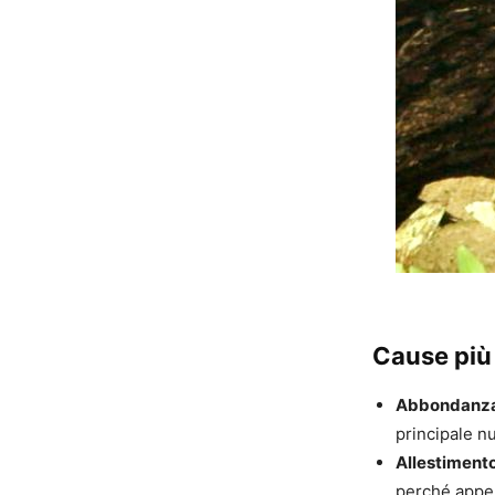
Cause più 
Abbondanza d
principale n
Allestiment
perché appen