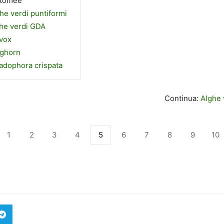
atomee
he verdi puntiformi
he verdi GDA
vox
aghorn
adophora crispata
Continua:
Alghe 
1
2
3
4
5
6
7
8
9
10