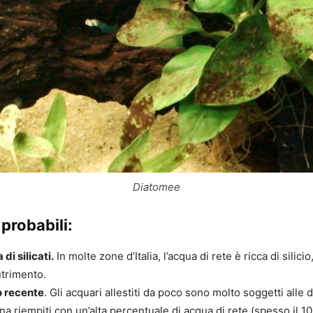
Diatomee
probabili:
i silicati.
In molte zone d’Italia, l’acqua di rete è ricca di silicio,
utrimento.
o recente
. Gli acquari allestiti da poco sono molto soggetti alle
a riempiti con un’alta percentuale di acqua di rete (spesso il 1