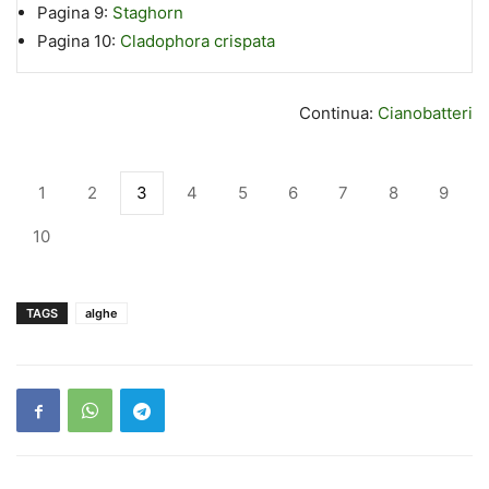
Pagina 9:
Staghorn
Pagina 10:
Cladophora crispata
Continua:
Cianobatteri
1
2
3
4
5
6
7
8
9
10
TAGS
alghe