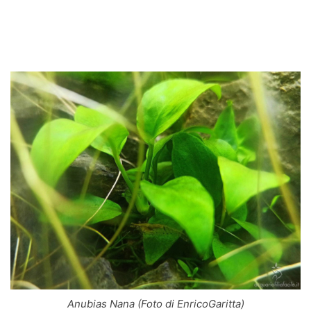
Anubias Nana (Foto di EnricoGaritta)