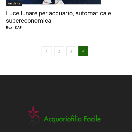
Fai da te
Luce lunare per acquario, automatica e
supereconomica
Rox
-
©AF
2
3
4