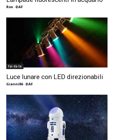
Rox
-
©AF
Fai da te
Luce lunare con LED direzionabili
Gianni86
-
©AF