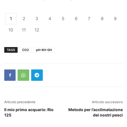
1
2
3
4
5
6
7
8
9
10
11
12
TAGS
CO2
pH-KH-GH
Articolo precedente
Articolo successivo
Il mio primo acquario: Rio
Metodo per l’acclimatazione
125
dei nostri pesci