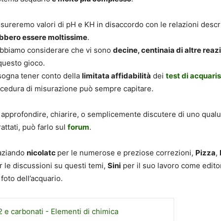
sureremo valori di pH e KH in disaccordo con le relazioni descri
ebbero essere moltissime
.
obbiamo considerare che vi sono
decine, centinaia di altre reaz
questo gioco.
isogna tener conto della
limitata affidabilità
dei
test di acquaris
ocedura di misurazione può sempre capitare.
 approfondire, chiarire, o semplicemente discutere di uno qual
attati, può farlo sul
forum
.
aziando
nicolatc
per le numerose e preziose correzioni,
Pizza
,
 le discussioni su questi temi,
Sini
per il suo lavoro come edito
 foto dell’acquario
.
 e carbonati - Elementi di chimica