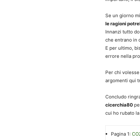
Se un giorno mi
le ragioni potr
Innanzi tutto d
che entrano in 
E per ultimo, b
errore nella pr
Per chi volesse
argomenti qui tr
Concludo ringr
cicerchia80
per
cui ho rubato
la
Pagina 1:
CO2