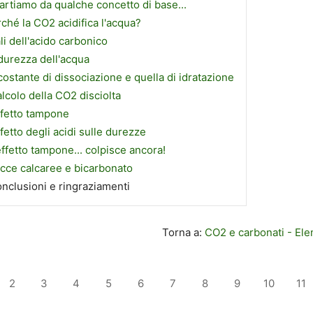
artiamo da qualche concetto di base...
ché la CO2 acidifica l'acqua?
ali dell'acido carbonico
durezza dell'acqua
costante di dissociazione e quella di idratazione
calcolo della CO2 disciolta
ffetto tampone
ffetto degli acidi sulle durezze
effetto tampone... colpisce ancora!
cce calcaree e bicarbonato
nclusioni e ringraziamenti
Torna a:
CO2 e carbonati - Ele
2
3
4
5
6
7
8
9
10
11