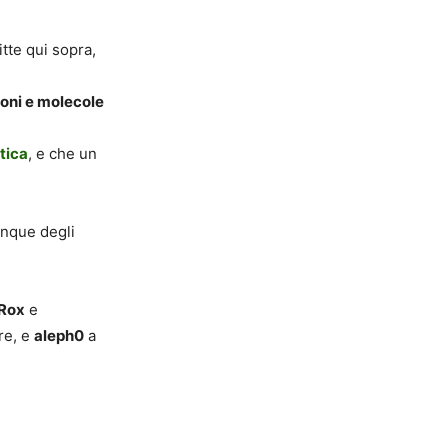
tte qui sopra,
ioni e molecole
tica
, e che un
unque degli
Rox
e
re, e
aleph0
a