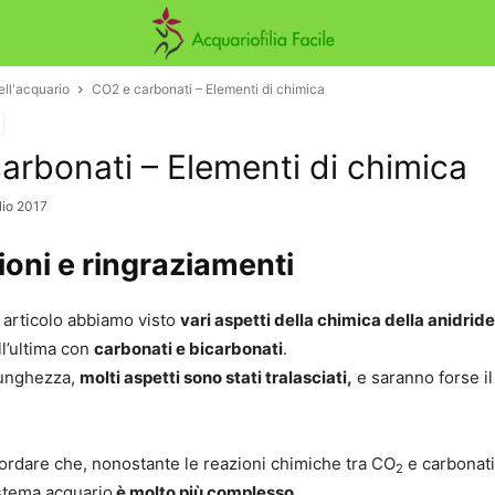
ll'acquario
CO2 e carbonati – Elementi di chimica
arbonati – Elementi di chimica
lio 2017
oni e ringraziamenti
 articolo abbiamo visto
vari aspetti della chimica della anidrid
ll’ultima con
carbonati e bicarbonati
.
lunghezza,
molti aspetti sono stati tralasciati,
e saranno forse il
icordare che, nonostante le reazioni chimiche tra CO
e carbonati
2
istema acquario
è molto più complesso
.