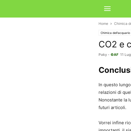
Home
Chimica de
Chimica dell'acquario
CO2 e c
Paky
-
©AF
11 Lug
Conclusi
In questo lungo
relazioni di que
Nonostante la 
futuri articoli.
Vorrei infine r
importanti,
il s