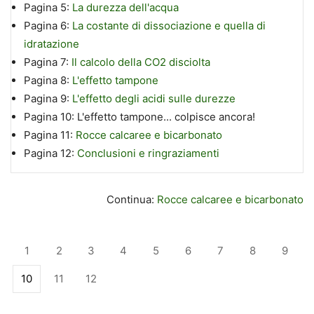
Pagina 5:
La durezza dell'acqua
Pagina 6:
La costante di dissociazione e quella di
idratazione
Pagina 7:
Il calcolo della CO2 disciolta
Pagina 8:
L'effetto tampone
Pagina 9:
L'effetto degli acidi sulle durezze
Pagina 10:
L'effetto tampone... colpisce ancora!
Pagina 11:
Rocce calcaree e bicarbonato
Pagina 12:
Conclusioni e ringraziamenti
Continua:
Rocce calcaree e bicarbonato
1
2
3
4
5
6
7
8
9
10
11
12