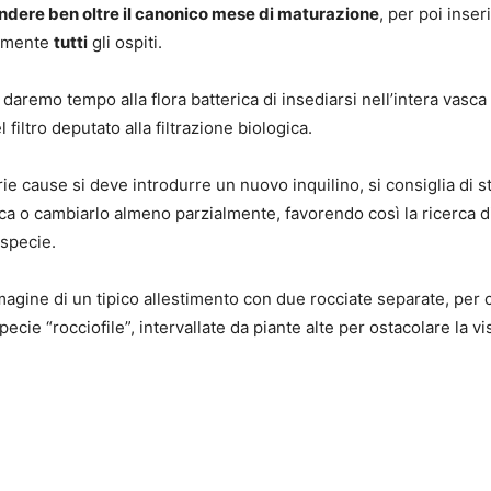
ndere ben oltre il canonico mese di maturazione
, per poi inser
amente
tutti
gli ospiti.
daremo tempo alla flora batterica di insediarsi nell’intera vasca
 filtro deputato alla filtrazione biologica.
ie cause si deve introdurre un nuovo inquilino, si consiglia di st
sca o cambiarlo almeno parzialmente, favorendo così la ricerca 
 specie.
magine di un tipico allestimento con due rocciate separate, per
specie “rocciofile”, intervallate da piante alte per ostacolare la v