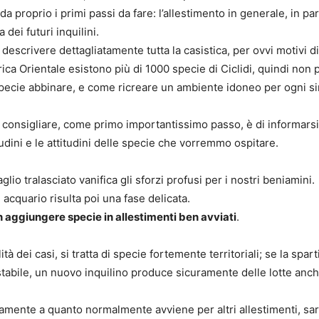
rda proprio i
primi passi
da fare: l’allestimento in generale, in pa
a dei futuri inquilini.
descrivere dettagliatamente tutta la casistica, per ovvi motivi di
frica Orientale esistono più di 1000 specie di Ciclidi, quindi non
specie abbinare, e come ricreare un ambiente idoneo per ogni s
consigliare, come primo importantissimo passo, è di
informars
dini e le attitudini
delle specie che vorremmo ospitare.
glio tralasciato vanifica gli sforzi profusi per i nostri beniamini.
 acquario risulta poi una fase delicata.
 aggiungere specie in allestimenti ben avviati
.
ità dei casi, si tratta di specie fortemente territoriali; se la spar
à stabile, un nuovo inquilino produce sicuramente delle lotte anc
iamente a quanto normalmente avviene per altri allestimenti, s