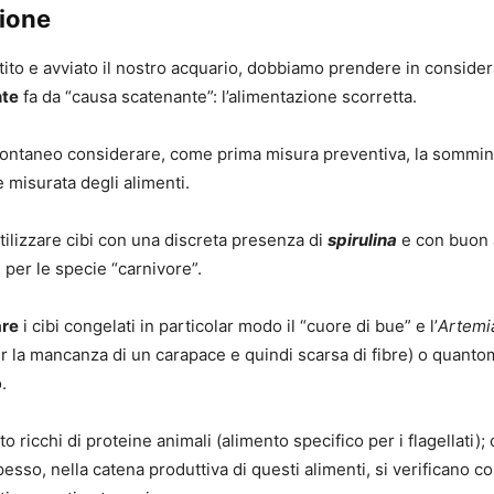
ione
tito e avviato il nostro acquario, dobbiamo prendere in consider
te
fa da “causa scatenante”: l’alimentazione scorretta.
ontaneo considerare, come prima misura preventiva, la somminis
e misurata degli alimenti.
utilizzare cibi con una discreta presenza di
spirulina
e con buon
 per le specie “carnivore”.
are
i cibi congelati in particolar modo il “cuore di bue” e l’
Artemia
er la mancanza di un carapace e quindi scarsa di fibre) o quanto
.
to ricchi di proteine animali (alimento specifico per i flagellati); 
esso, nella catena produttiva di questi alimenti, si verificano c