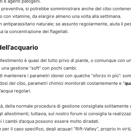
ti e agenti patogeni.
 preventiva, si potrebbe somministrare anche del cibo contenen
o con vitamine, da elargire almeno una volta alla settimana.
n antiparassitario naturale; se assunto regolarmente, aiuta il pe
 la concentrazione dei flagellati.
ell’acquario
allestimento è quasi del tutto privo di piante, o comunque con 
 una gestione “soft” con pochi cambi.
 mantenere i parametri idonei con qualche “sforzo in più”: so
dosi del cibo, parametri chimici monitorati costantemente e “
qua
’acqua regolari.
altà, della normale procedura di gestione consigliata solitamente a
li allestimenti; tuttavia, sul nostro forum si consiglia la realizza
cui i cambi d’acqua possono essere molto diradati.
per il caso specifico, degli acquari “Rift-Valley”, proprio in virt