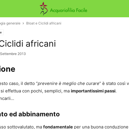
ogia generale
Bloat e Ciclidi africani
le
Ciclidi africani
 Settembre 2013
ione
to caso, il detto “
prevenire è meglio che curare
” è stato così v
si effettua con pochi, semplici, ma
importantissimi passi
.
ncarli…
nto ed abbinamento
sso sottovalutato, ma
fondamentale
per una buona conduzione 