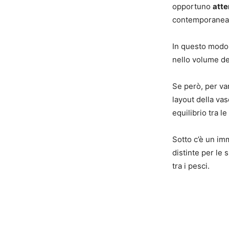
opportuno
atte
contemporane
In questo modo 
nello volume del
Se però, per var
layout della va
equilibrio tra le
Sotto c’è un im
distinte per le 
tra i pesci.