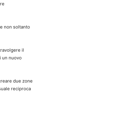
ire
 e non soltanto
ravolgere il
di un nuovo
 creare due zone
isuale reciproca