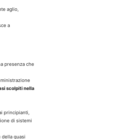
te aglio,
sce a
una presenza che
mministrazione
si scolpiti nella
i principianti,
zione di sistemi
ù della quasi