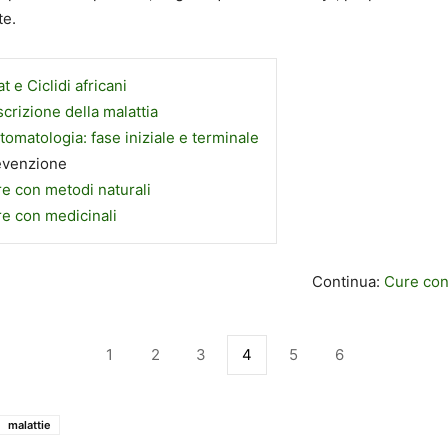
te.
t e Ciclidi africani
crizione della malattia
tomatologia: fase iniziale e terminale
evenzione
e con metodi naturali
e con medicinali
Continua:
Cure con
1
2
3
4
5
6
malattie