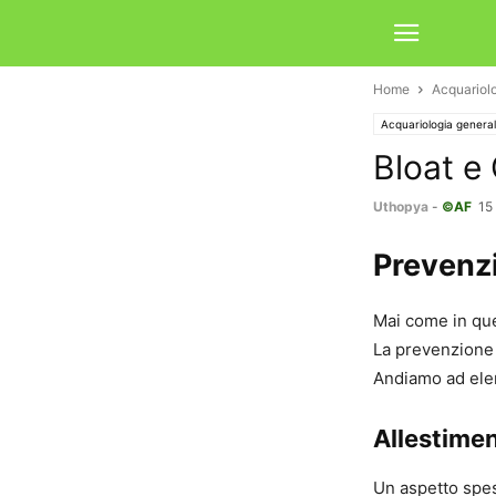
Home
Acquariol
Acquariologia genera
Bloat e 
Uthopya
-
©AF
15
Prevenz
Mai come in ques
La prevenzione 
Andiamo ad ele
Allestime
Un aspetto spe