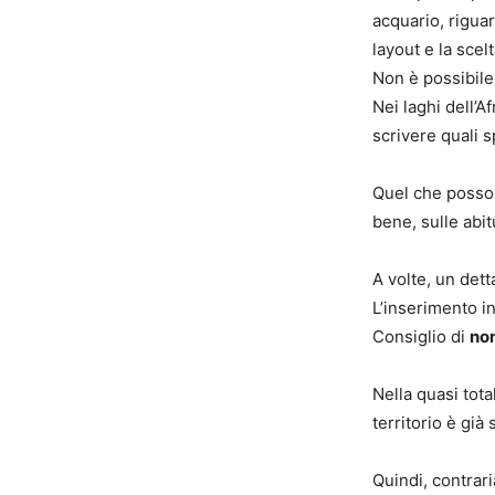
acquario, rigua
layout e la scelt
Non è possibile 
Nei laghi dell’A
scrivere quali 
Quel che posso 
bene, sulle abitu
A volte, un detta
L’inserimento in
Consiglio di
non
Nella quasi total
territorio è gi
Quindi, contrar