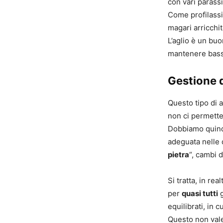
con vari parassi
Come profilassi
magari arricchit
L’aglio è un buo
mantenere bassa
Gestione d
Questo tipo di 
non ci permette
Dobbiamo quindi
adeguata nelle 
pietra
“, cambi d
Si tratta, in re
per
quasi tutti
g
equilibrati, in 
Questo non vale 