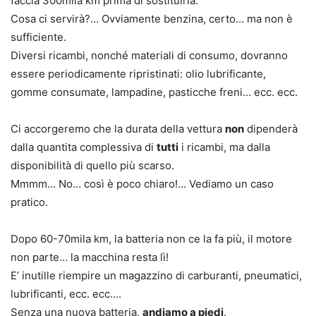
faccia 300mila km prima di sostituirla.
Cosa ci servirà?… Ovviamente benzina, certo… ma non è
sufficiente.
Diversi ricambi, nonché materiali di consumo, dovranno
essere periodicamente ripristinati: olio lubrificante,
gomme consumate, lampadine, pasticche freni… ecc. ecc.
Ci accorgeremo che la durata della vettura
non
dipenderà
dalla quantita complessiva di
tutti
i ricambi, ma dalla
disponibilità di quello più scarso.
Mmmm… No… così è poco chiaro!… Vediamo un caso
pratico.
Dopo 60-70mila km, la batteria non ce la fa più, il motore
non parte… la macchina resta lì!
E’ inutille riempire un magazzino di carburanti, pneumatici,
lubrificanti, ecc. ecc….
Senza una nuova batteria,
andiamo a piedi
.