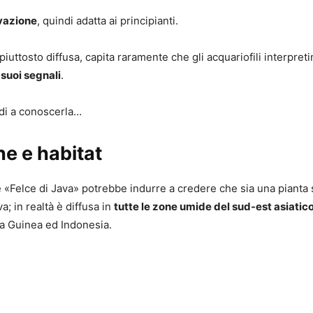
ivazione
, quindi adatta ai principianti.
iuttosto diffusa, capita raramente che gli acquariofili interpret
i suoi segnali
.
di a conoscerla…
ne e habitat
«Felce di Java» potrebbe indurre a credere che sia una pianta 
va; in realtà è diffusa in
tutte le zone umide del sud-est asiatic
a Guinea ed Indonesia.