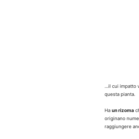
…il cui impatto
questa pianta.
Ha
un rizoma
ch
originano numer
raggiungere anc