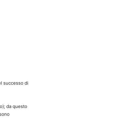
el successo di
to); da questo
ssono