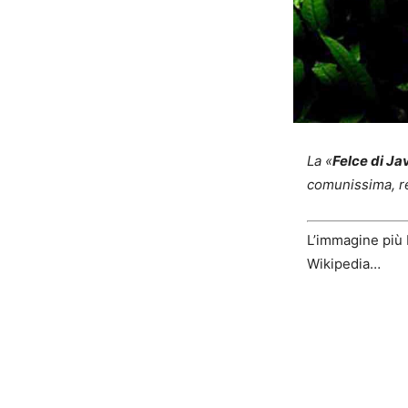
La «
Felce di Ja
comunissima, rep
L’immagine più b
Wikipedia…