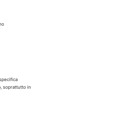
ino
specifica
o
, soprattutto in