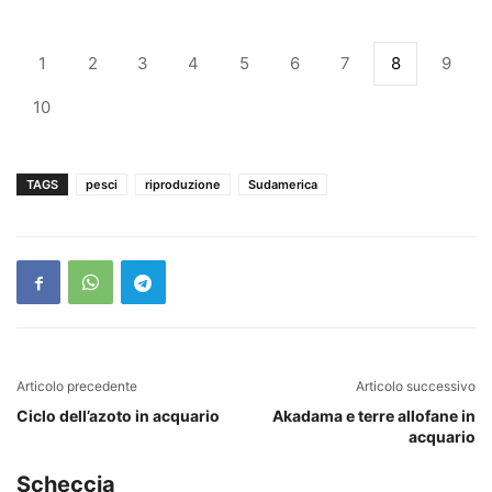
1
2
3
4
5
6
7
8
9
10
TAGS
pesci
riproduzione
Sudamerica
Articolo precedente
Articolo successivo
Ciclo dell’azoto in acquario
Akadama e terre allofane in
acquario
Scheccia