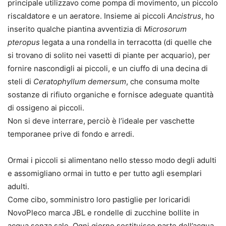
principale utilizzavo come pompa di movimento, un piccolo
riscaldatore e un aeratore. Insieme ai piccoli
Ancistrus
, ho
inserito qualche piantina avventizia di
Microsorum
pteropus
legata a una rondella in terracotta (di quelle che
si trovano di solito nei vasetti di piante per acquario), per
fornire nascondigli ai piccoli, e un ciuffo di una decina di
steli di
Ceratophyllum demersum
, che consuma molte
sostanze di rifiuto organiche e fornisce adeguate quantità
di ossigeno ai piccoli.
Non si deve interrare, perciò è l’ideale per vaschette
temporanee prive di fondo e arredi.
Ormai i piccoli si alimentano nello stesso modo degli adulti
e assomigliano ormai in tutto e per tutto agli esemplari
adulti.
Come cibo, somministro loro pastiglie per loricaridi
NovoPleco marca JBL e rondelle di zucchine bollite in
acqua senza sale. Ogni giorno sostituisco parte dell’acqua