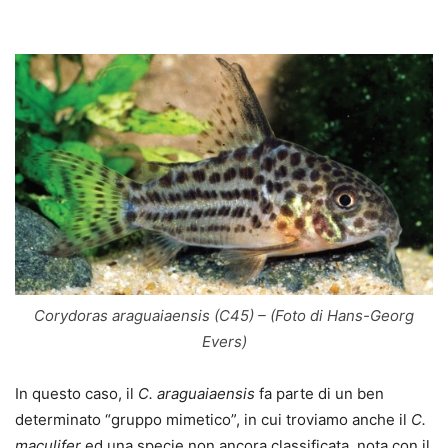
Corydoras araguaiaensis (C45) – (Foto di Hans-Georg
Evers)
In questo caso, il
C. araguaiaensis
fa parte di un ben
determinato “gruppo mimetico”, in cui troviamo anche il
C.
maculifer
ed una specie non ancora classificata, nota con il