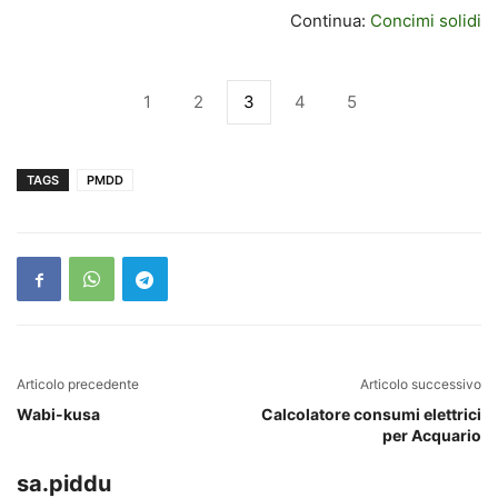
Continua:
Concimi solidi
1
2
3
4
5
TAGS
PMDD
Articolo precedente
Articolo successivo
Wabi-kusa
Calcolatore consumi elettrici
per Acquario
sa.piddu